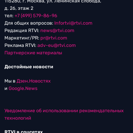
115280, г. Москва, ул. Ленинская слобода,
д. 26, этаж 2
тел:
+7 (499) 579-86-96
Для общих вопросов:
Infortvi@rtvi.com
Редакция RTVI:
news@rtvi.com
Маркетинг/PR:
pr@rtvi.com
Реклама RTVI:
adv-eu@rtvi.com
Партнерские материалы
Достойные новости
Мы в
Дзен.Новостях
и
Google.News
Уведомление об использовании рекомендательных
технологий
RTVI в соцсетях