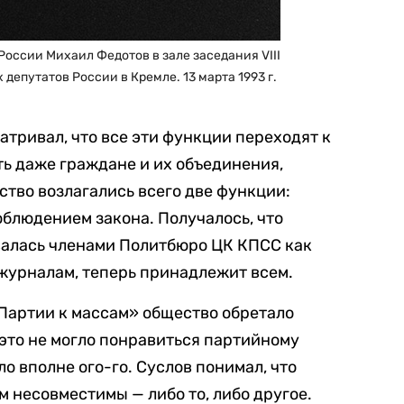
оссии Михаил Федотов в зале заседания VIII
депутатов России в Кремле. 13 марта 1993 г.
атривал, что все эти функции переходят к
ть даже граждане и их объединения,
ство возлагались всего две функции:
облюдением закона. Получалось, что
валась членами Политбюро ЦК КПСС как
журналам, теперь принадлежит всем.
Партии к массам» общество обретало
 это не могло понравиться партийному
ло вполне ого-го. Суслов понимал, что
м несовместимы — либо то, либо другое.