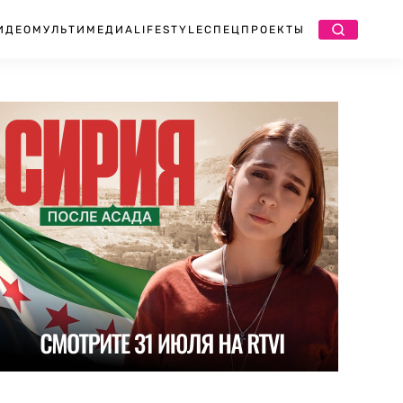
ИДЕО
МУЛЬТИМЕДИА
LIFESTYLE
СПЕЦПРОЕКТЫ