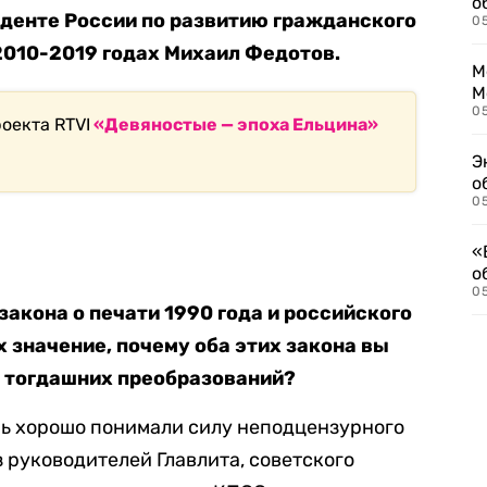
о
иденте России по развитию гражданского
0
2010-2019 годах Михаил Федотов.
М
М
05
оекта RTVI
«Девяностые — эпоха Ельцина»
Э
о
05
«
о
05
закона о печати 1990 года и российского
их значение, почему оба этих закона вы
 тогдашних преобразований?
ь хорошо понимали силу неподцензурного
з руководителей Главлита, советского