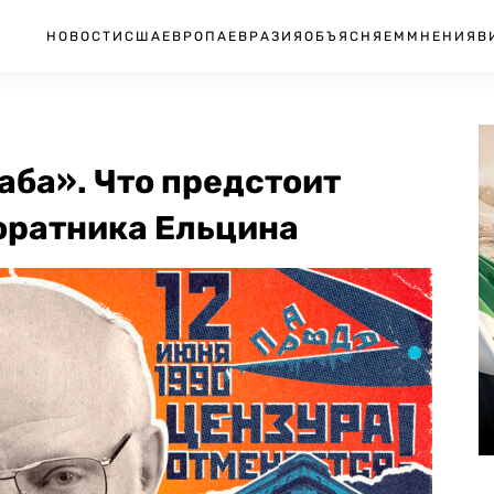
НОВОСТИ
США
ЕВРОПА
ЕВРАЗИЯ
ОБЪЯСНЯЕМ
МНЕНИЯ
В
аба». Что предстоит
оратника Ельцина