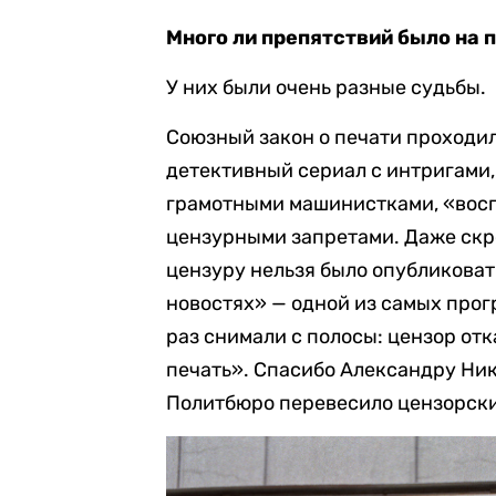
Много ли препятствий было на 
У них были очень разные судьбы.
Союзный закон о печати проходил
детективный сериал с интригами
грамотными машинистками, «вос
цензурными запретами. Даже скр
цензуру нельзя было опубликоват
новостях» — одной из самых прог
раз снимали с полосы: цензор от
печать». Спасибо Александру Ник
Политбюро перевесило цензорск