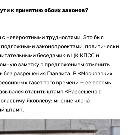
пути к принятию обоих законов?
 с невероятными трудностями. Это был
, подложными законопроектами, политически
питательными беседами» в ЦК КПСС и
омную заметку с предложением отменить
ь без разрешения Главлита. В «Московских
рессивных газет того времени — ее восемь
казывался ставить штамп «Разрешено в
олаевичу Яковлеву: мнение члена
ий штамп.