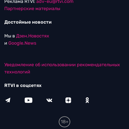
Реклама RTVI:
adv-eu@rtvi.com
Партнерские материалы
Достойные новости
Мы в
Дзен.Новостях
и
Google.News
Уведомление об использовании рекомендательных
технологий
RTVI в соцсетях
18+