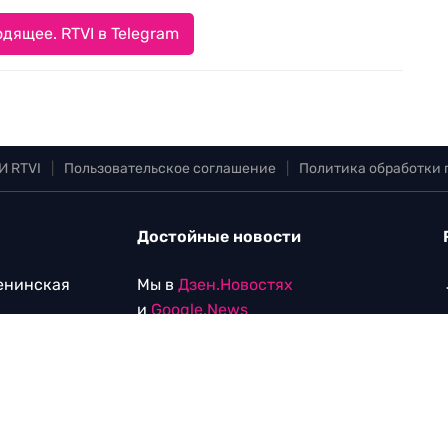
дящее. RTVI в Telegram
И RTVI
|
Пользовательское соглашение
|
Политика обработки
Достойные новости
Ленинская
Мы в
Дзен.Новостях
и
Google.News
Уведомление об использовании
рекомендательных технологий
vi.com