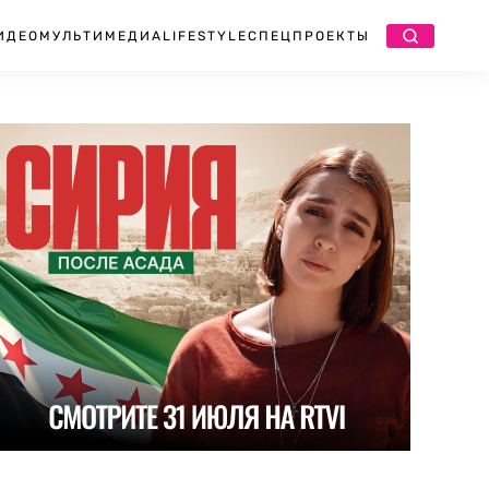
ИДЕО
МУЛЬТИМЕДИА
LIFESTYLE
СПЕЦПРОЕКТЫ