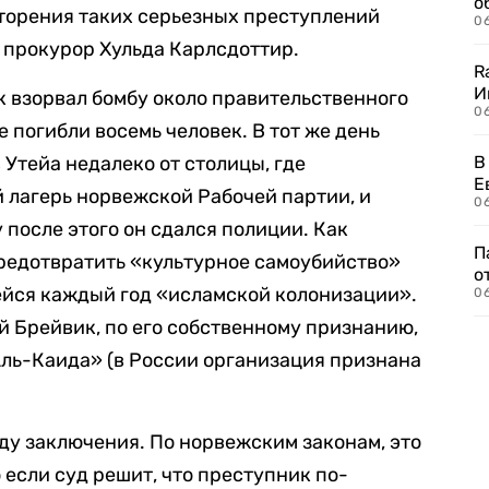
о
торения таких серьезных преступлений
06
прокурор Хульда Карлсдоттир.
R
И
к взорвал бомбу около правительственного
0
е погибли восемь человек. В тот же день
 Утейа недалеко от столицы, где
В
Е
 лагерь норвежской Рабочей партии, и
06
 после этого он сдался полиции. Как
П
предотвратить «культурное самоубийство»
о
йся каждый год «исламской колонизации».
06
 Брейвик, по его собственному признанию,
Аль-Каида» (в России организация признана
оду заключения. По норвежским законам, это
 если суд решит, что преступник по-