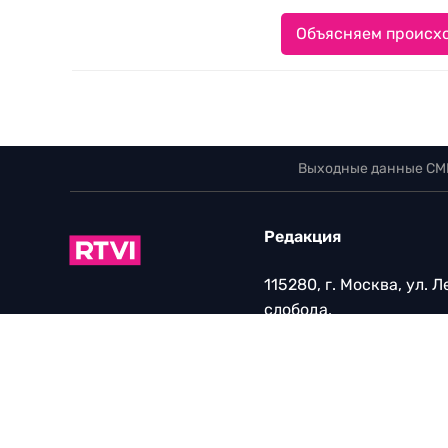
Объясняем происхо
Выходные данные СМ
Редакция
115280, г. Москва, ул. 
слобода,
д. 26, этаж 2
тел:
+7 (499) 579-86-96
Для общих вопросов:
Infortvi@rtvi.com
Редакция RTVI:
news@rt