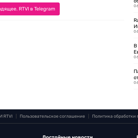
о
06
дящее. RTVI в Telegram
R
И
0
В
Е
06
П
о
06
И RTVI
|
Пользовательское соглашение
|
Политика обработки
Достойные новости