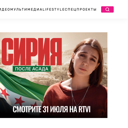
ИДЕО
МУЛЬТИМЕДИА
LIFESTYLE
СПЕЦПРОЕКТЫ