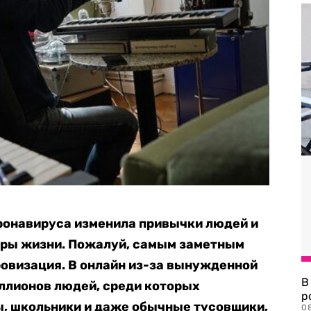
ронавируса изменила привычки людей и
еры жизни. Пожалуй, самым заметным
ровизация. В онлайн из-за вынужденной
В
ллионов людей, среди которых
р
ы, школьники и даже обычные тусовщики,
08