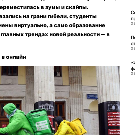
ереместилась в зумы и скайпы.
С
азались на грани гибели, студенты
п
08
ены виртуально, а само образование
 главных трендах новой реальности — в
П
о
08
 в онлайн
«
ф
0