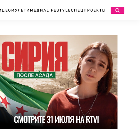
ИДЕО
МУЛЬТИМЕДИА
LIFESTYLE
СПЕЦПРОЕКТЫ