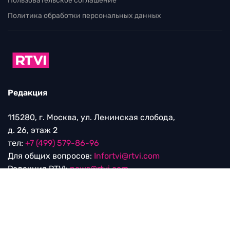
Пользовательское соглашение
Политика обработки персональных данных
Редакция
115280, г. Москва, ул. Ленинская слобода,
д. 26, этаж 2
тел:
+7 (499) 579-86-96
Для общих вопросов:
Infortvi@rtvi.com
Редакция RTVI:
news@rtvi.com
Маркетинг/PR:
pr@rtvi.com
Реклама RTVI:
adv-eu@rtvi.com
Партнерские материалы