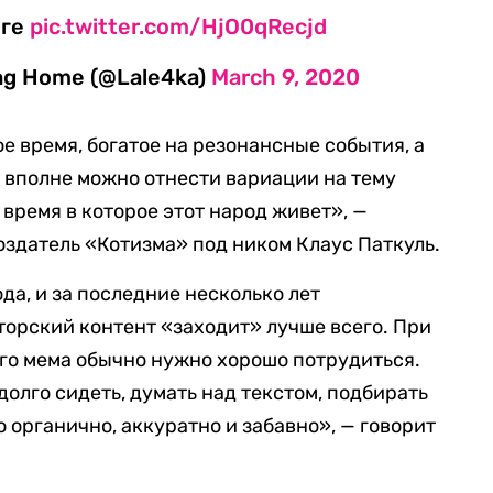
еге
pic.twitter.com/HjO0qRecjd
ing Home (@Lale4ka)
March 9, 2020
е время, богатое на резонансные события, а
у вполне можно отнести вариации на тему
время в которое этот народ живет», —
оздатель «Котизма» под ником Клаус Паткуль.
да, и за последние несколько лет
орский контент «заходит» лучше всего. При
го мема обычно нужно хорошо потрудиться.
олго сидеть, думать над текстом, подбирать
о органично, аккуратно и забавно», — говорит