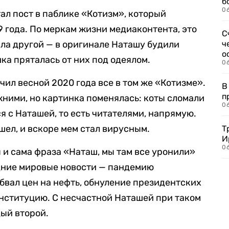
б
0
ал пост в паблике «Котизм», который
9 года. По меркам жизни медиаконтента, это
С
ыла другой — в оригинале Наташу будили
ч
о
шка пряталась от них под одеялом.
0
ил весной 2020 года все в том же «Котизме».
В
п
ними, но картинка поменялась: коты сломали
0
я с Наташей, то есть читателями, напрямую.
шел, и вскоре мем стал вирусным.
Т
И
06
 и сама фраза «Наташ, мы там все уронили»
дние мировые новости — пандемию
обвал цен на нефть, обнуление президентских
онституцию. С несчастной Наташей при таком
ый второй.