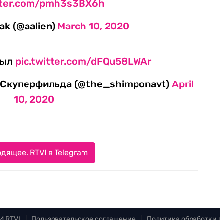
itter.com/pmh3s3BX6h
ak (@aalien)
March 10, 2020
был
pic.twitter.com/dFQu58LWAr
 Скуперфильда (@the_shimponavt)
April
10, 2020
дящее. RTVI в Telegram
И RTVI
|
Пользовательское соглашение
|
Политика обработки