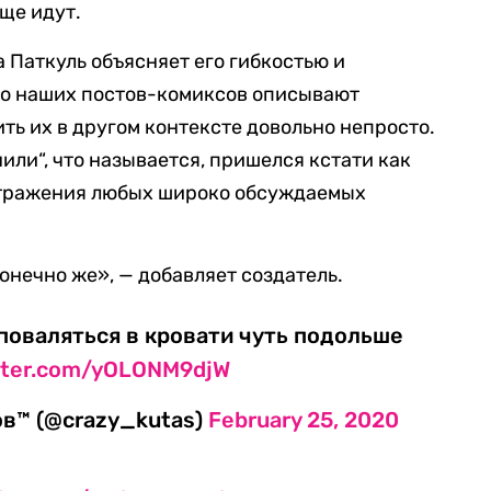
ще идут.
 Паткуль объясняет его гибкостью и
о наших постов-комиксов описывают
ть их в другом контексте довольно непросто.
нили“, что называется, пришелся кстати как
отражения любых широко обсуждаемых
конечно же», — добавляет создатель.
поваляться в кровати чуть подольше
itter.com/yOLONM9djW
в™ (@crazy_kutas)
February 25, 2020