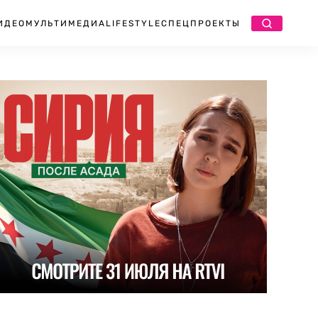
ИДЕО
МУЛЬТИМЕДИА
LIFESTYLE
СПЕЦПРОЕКТЫ