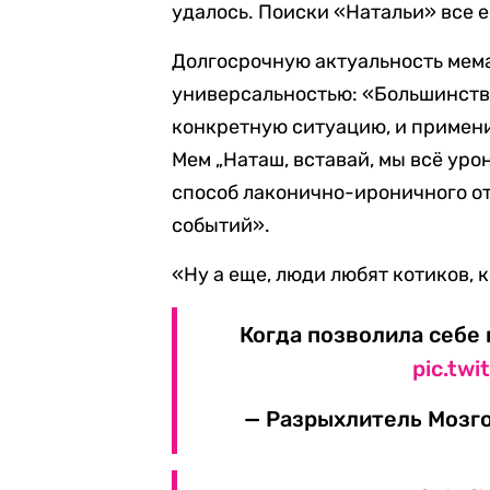
удалось. Поиски «Натальи» все е
Долгосрочную актуальность мема
универсальностью: «Большинств
конкретную ситуацию, и примени
Мем „Наташ, вставай, мы всё уро
способ лаконично-ироничного 
событий».
«Ну а еще, люди любят котиков, 
Когда позволила себе 
pic.tw
— Разрыхлитель Мозго