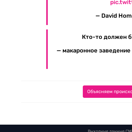
pic.tw
— David Hom
Кто-то должен 
— макаронное заведение
Объясняем происхо
Выходные данные СМ