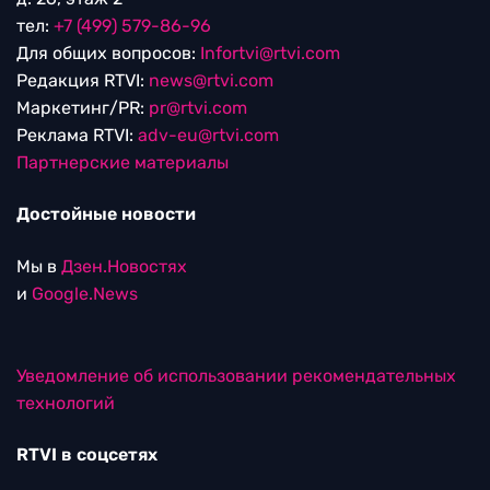
тел:
+7 (499) 579-86-96
Для общих вопросов:
Infortvi@rtvi.com
Редакция RTVI:
news@rtvi.com
Маркетинг/PR:
pr@rtvi.com
Реклама RTVI:
adv-eu@rtvi.com
Партнерские материалы
Достойные новости
Мы в
Дзен.Новостях
и
Google.News
Уведомление об использовании рекомендательных
технологий
RTVI в соцсетях