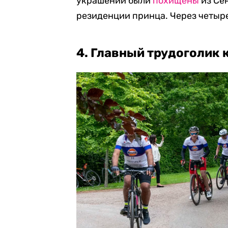
украшений были
похищены
из Се
резиденции принца. Через четыр
4. Главный трудоголик 