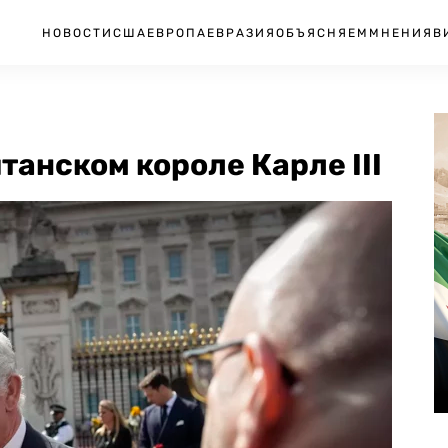
НОВОСТИ
США
ЕВРОПА
ЕВРАЗИЯ
ОБЪЯСНЯЕМ
МНЕНИЯ
В
танском короле Карле III