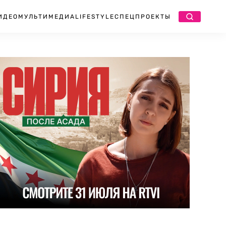
ИДЕО
МУЛЬТИМЕДИА
LIFESTYLE
СПЕЦПРОЕКТЫ