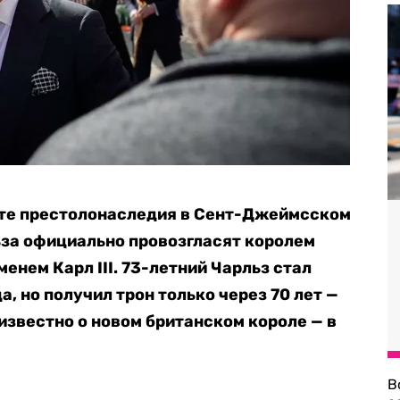
вете престолонаследия в Сент-Джеймсском
ьза официально провозгласят королем
енем Карл III. 73-летний Чарльз стал
а, но получил трон только через 70 лет —
 известно о новом британском короле — в
В