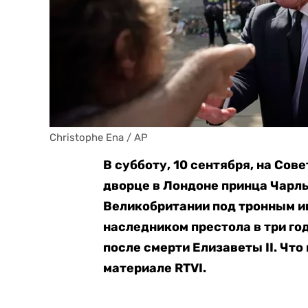
Christophe Ena / AP
В субботу, 10 сентября, на Со
дворце в Лондоне принца Чарл
Великобритании под тронным им
наследником престола в три год
после смерти Елизаветы II. Что
материале RTVI.