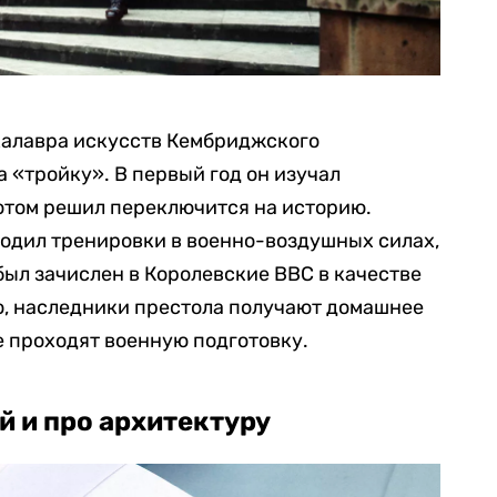
калавра искусств Кембриджского
а «тройку». В первый год он изучал
отом решил переключится на историю.
ходил тренировки в военно-воздушных силах,
был зачислен в Королевские ВВС в качестве
о, наследники престола получают домашнее
е проходят военную подготовку.
й и про архитектуру