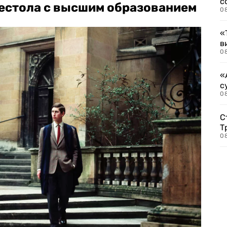
с
рестола с высшим образованием
0
«
в
0
«
с
08
С
Т
08