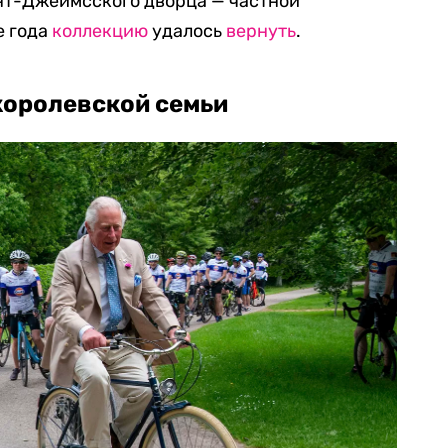
нт-Джеймсского дворца — частной
е года
коллекцию
удалось
вернуть
.
королевской семьи