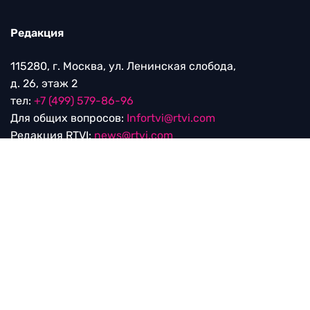
Редакция
115280, г. Москва, ул. Ленинская слобода,
д. 26, этаж 2
тел:
+7 (499) 579-86-96
Для общих вопросов:
Infortvi@rtvi.com
Редакция RTVI:
news@rtvi.com
Маркетинг/PR:
pr@rtvi.com
Реклама RTVI:
adv-eu@rtvi.com
Партнерские материалы
Достойные новости
Мы в
Дзен.Новостях
и
Google.News