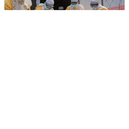
НОВОСТИ
Убивающий людей в Африке штамм
вируса Эбола может мутировать
07.08.2026 / 18:15