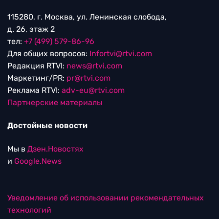
115280, г. Москва, ул. Ленинская слобода,
д. 26, этаж 2
тел:
+7 (499) 579-86-96
Для общих вопросов:
Infortvi@rtvi.com
Редакция RTVI:
news@rtvi.com
Маркетинг/PR:
pr@rtvi.com
Реклама RTVI:
adv-eu@rtvi.com
Партнерские материалы
Достойные новости
Мы в
Дзен.Новостях
и
Google.News
Уведомление об использовании рекомендательных
технологий