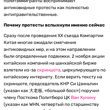
политэммигранты воспринимают
антиковидные протесты как полностью
антиправительственные.
Почему протесты вспыхнули именно сейчас
Сразу после проведения XX съезда Компартии
Китая многие ожидали смягчения
антиковидных мер, и на этом направлении
были определенные подвижки.
2 ноября акции
китайских компаний на шанхайской бирже
взлетели из-за
скриншота
, циркулирующего по
китайскому интернету. Если верить тексту на
скриншоте, председатель КНР Си Цзиньпин
(указан как 大老板, «большой босс») поручил
члену Посткома Политбюро ЦК
Ван Хунину
(указан как WHN, четвертый по старшинству