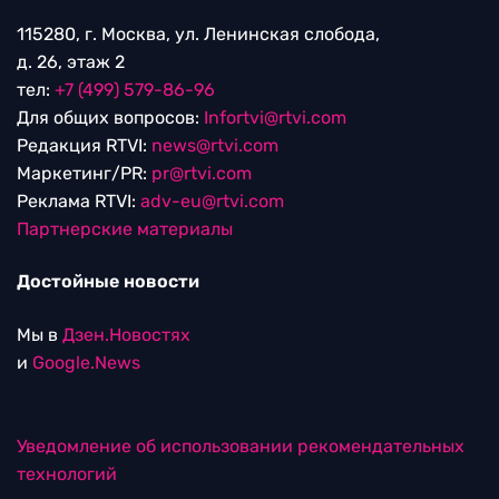
115280, г. Москва, ул. Ленинская слобода,
д. 26, этаж 2
тел:
+7 (499) 579-86-96
Для общих вопросов:
Infortvi@rtvi.com
Редакция RTVI:
news@rtvi.com
Маркетинг/PR:
pr@rtvi.com
Реклама RTVI:
adv-eu@rtvi.com
Партнерские материалы
Достойные новости
Мы в
Дзен.Новостях
и
Google.News
Уведомление об использовании рекомендательных
технологий