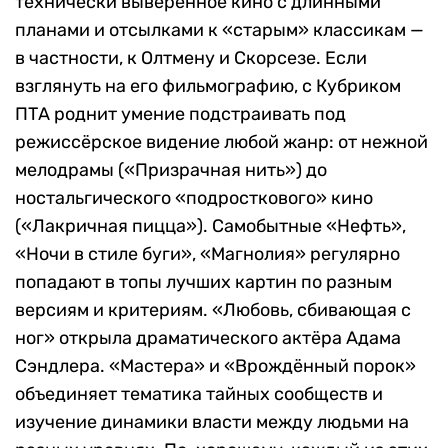
технически выверенное кино с длинными
планами и отсылками к «старым» классикам —
в частности, к Олтмену и Скорсезе. Если
взглянуть на его фильмографию, с Кубриком
ПТА роднит умение подстраивать под
режиссёрское видение любой жанр: от нежной
мелодрамы («Призрачная нить») до
ностальгического «подросткового» кино
(«Лакричная пицца»). Самобытные «Нефть»,
«Ночи в стиле буги», «Магнолия» регулярно
попадают в топы лучших картин по разным
версиям и критериям. «Любовь, сбивающая с
ног» открыла драматического актёра Адама
Сэндлера. «Мастера» и «Врождённый порок»
объединяет тематика тайных сообществ и
изучение динамики власти между людьми на