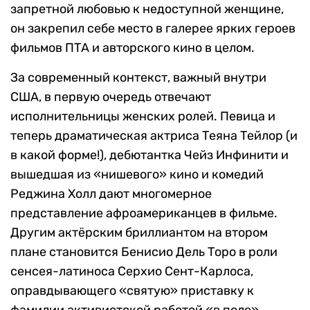
запретной любовью к недоступной женщине,
он закрепил себе место в галерее ярких героев
фильмов ПТА и авторского кино в целом.
За современный контекст, важный внутри
США, в первую очередь отвечают
исполнительницы женских ролей. Певица и
теперь драматическая актриса Теяна Тейлор (и
в какой форме!), дебютантка Чейз Инфинити и
вышедшая из «нишевого» кино и комедий
Реджина Холл дают многомерное
представление афроамериканцев в фильме.
Другим актёрским бриллиантом на втором
плане становится Бенисио Дель Торо в роли
сенсея-латиноса Серхио Сент-Карлоса,
оправдывающего «святую» приставку к
фамилии активистской работой «в поле».