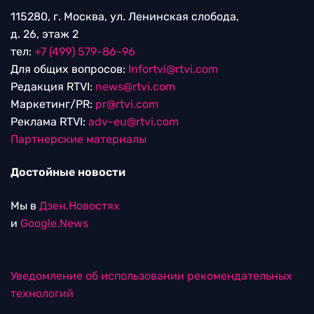
115280, г. Москва, ул. Ленинская слобода,
д. 26, этаж 2
тел:
+7 (499) 579-86-96
Для общих вопросов:
Infortvi@rtvi.com
Редакция RTVI:
news@rtvi.com
Маркетинг/PR:
pr@rtvi.com
Реклама RTVI:
adv-eu@rtvi.com
Партнерские материалы
Достойные новости
Мы в
Дзен.Новостях
и
Google.News
Уведомление об использовании рекомендательных
технологий