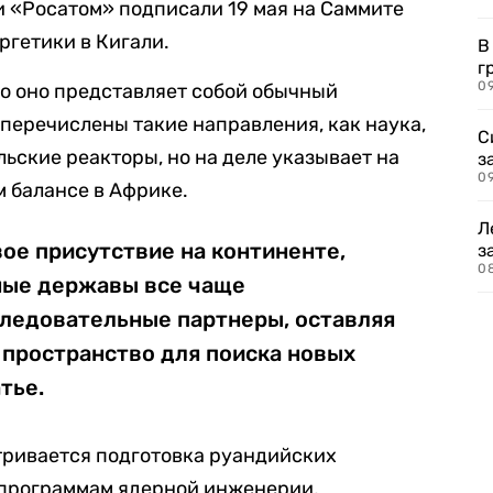
и «Росатом» подписали 19 мая на Саммите
ргетики в Кигали.
В
г
09
но оно представляет собой обычный
 перечислены такие направления, как наука,
С
ьские реакторы, но на деле указывает на
з
0
м балансе в Африке.
Л
ое присутствие на континенте,
з
0
ные державы все чаще
ледовательные партнеры, оставляя
, пространство для поиска новых
тье.
ривается подготовка руандийских
о программам ядерной инженерии,