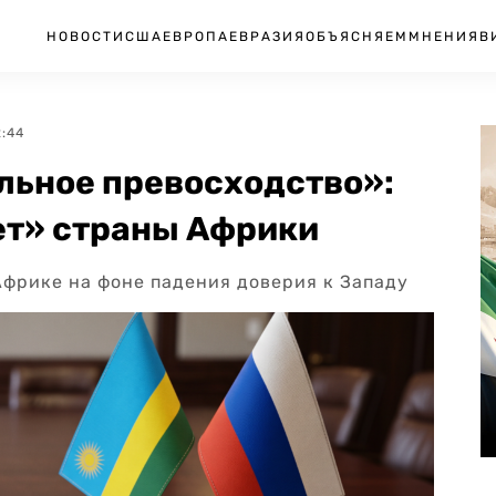
НОВОСТИ
США
ЕВРОПА
ЕВРАЗИЯ
ОБЪЯСНЯЕМ
МНЕНИЯ
В
2:44
льное превосходство»:
ет» страны Африки
 Африке на фоне падения доверия к Западу