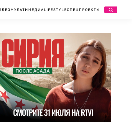
ИДЕО
МУЛЬТИМЕДИА
LIFESTYLE
СПЕЦПРОЕКТЫ