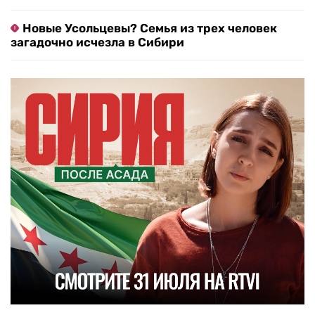
«Люди друг друга любят»: что объединяет
фанатов Коржа из разных стран
Турция решилась на меры после ударов по
судам в Черном море
В Европе призвали США совместно лишить
Россию всех источников доходов
Жесты доброй воли: как Россия помогает
Армении, несмотря на разногласия
Новые Усольцевы? Семья из трех человек
загадочно исчезла в Сибири