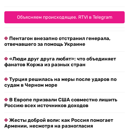
Иван Краснов / RTVI 
В программе — гастрономический перформанс
«Сельский рейв» (30 августа), мастер-классы,
книжные ретриты, пикники и экскурсии. Для
детей — день бойскаута и изучение леса с
биологом.
Объясняем происходящее. RTVI в Telegram
Пентагон внезапно отстранил генерала,
отвечавшего за помощь Украине