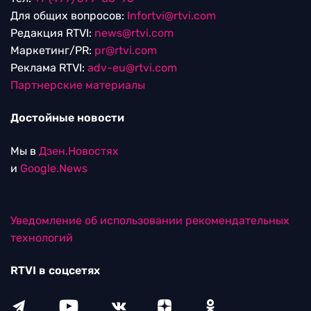
Для общих вопросов:
Infortvi@rtvi.com
Редакция RTVI:
news@rtvi.com
Маркетинг/PR:
pr@rtvi.com
Реклама RTVI:
adv-eu@rtvi.com
Партнерские материалы
Достойные новости
Мы в
Дзен.Новостях
и
Google.News
Уведомление об использовании рекомендательных
технологий
RTVI в соцсетях