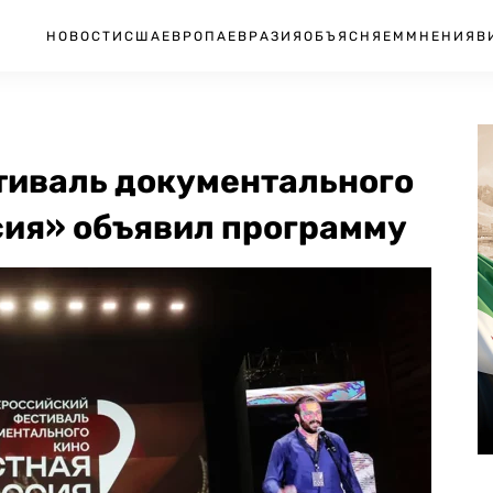
НОВОСТИ
США
ЕВРОПА
ЕВРАЗИЯ
ОБЪЯСНЯЕМ
МНЕНИЯ
В
тиваль документального
сия» объявил программу