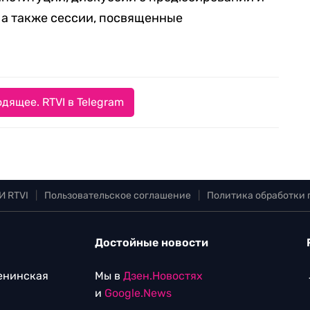
 а также сессии, посвященные
дящее. RTVI в Telegram
И RTVI
|
Пользовательское соглашение
|
Политика обработки
Достойные новости
Ленинская
Мы в
Дзен.Новостях
и
Google.News