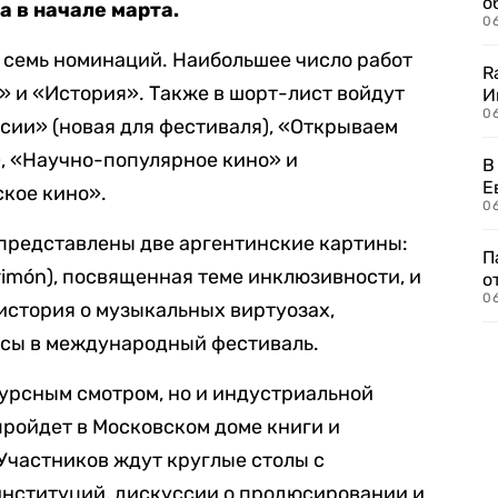
о
 в начале марта.
06
 семь номинаций. Наибольшее число работ
R
» и «История». Также в шорт-лист войдут
И
0
сии» (новая для фестиваля), «Открываем
, «Научно-популярное кино» и
В
Е
кое кино».
06
представлены две аргентинские картины:
П
rimón), посвященная теме инклюзивности, и
о
06
история о музыкальных виртуозах,
сы в международный фестиваль.
курсным смотром, но и индустриальной
ройдет в Московском доме книги и
Участников ждут круглые столы с
нституций, дискуссии о продюсировании и