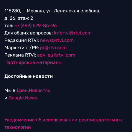
115280, г. Москва, ул. Ленинская слобода,
д. 26, этаж 2
тел:
+7 (499) 579-86-96
Для общих вопросов:
Infortvi@rtvi.com
Редакция RTVI:
news@rtvi.com
Маркетинг/PR:
pr@rtvi.com
Реклама RTVI:
adv-eu@rtvi.com
Партнерские материалы
Достойные новости
Мы в
Дзен.Новостях
и
Google.News
Уведомление об использовании рекомендательных
технологий