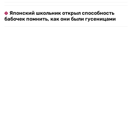
восприятием.
Милана Крикунова
Объясняем происходящее. RTVI в Telegram
Японский школьник открыл способность
бабочек помнить, как они были гусеницами
Путин вывел Шереметьево из стратегических
объектов: что будет с аэропортом
Rafale за триллионы: Франция готова продать
Индии целый воздушный флот