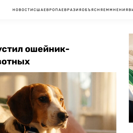
НОВОСТИ
США
ЕВРОПА
ЕВРАЗИЯ
ОБЪЯСНЯЕМ
МНЕНИЯ
В
устил ошейник-
вотных