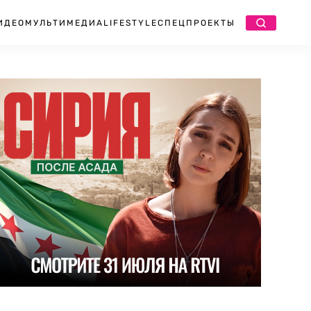
ИДЕО
МУЛЬТИМЕДИА
LIFESTYLE
СПЕЦПРОЕКТЫ