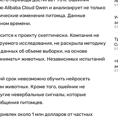
л
07
 Alibaba Cloud Qwen и анализирует не только
изические изменения питомца. Данные
У
э
ьном времени.
07
сится к проекту скептически. Компания не
Т
руемого исследования, не раскрыла методику
С
07
 данных об объеме выборки, на основе
понимать» животных. Независимых испытаний
«
а
07
кий срок невозможно обучить нейросеть
и животных. Кроме того, ошейник не
ругие невербальные сигналы, которые
 общения питомцев.
ривлек около 1 млн долларов от частных