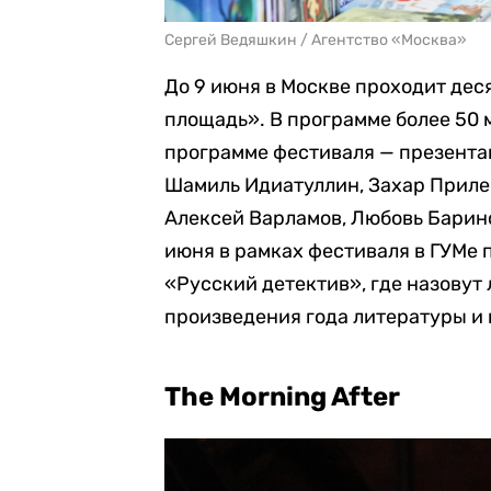
Сергей Ведяшкин / Агентство «Москва»
До 9 июня в Москве проходит де
площадь». В программе более 50 
программе фестиваля — презентац
Шамиль Идиатуллин, Захар Приле
Алексей Варламов, Любовь Барино
июня в рамках фестиваля в ГУМе
«Русский детектив», где назову
произведения года литературы и 
The Morning After