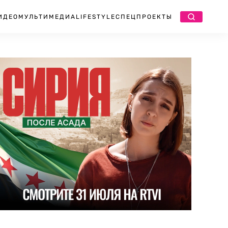
ИДЕО
МУЛЬТИМЕДИА
LIFESTYLE
СПЕЦПРОЕКТЫ