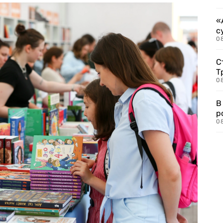
«
с
08
С
Т
08
В
р
08