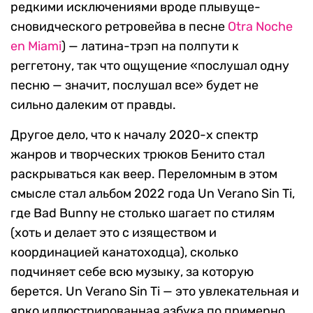
редкими исключениями вроде плывуще-
сновидческого ретровейва в песне
Otra Noche
en Miami
) — латина-трэп на полпути к
реггетону, так что ощущение «послушал одну
песню — значит, послушал все» будет не
сильно далеким от правды.
Другое дело, что к началу 2020-х спектр
жанров и творческих трюков Бенито стал
раскрываться как веер. Переломным в этом
смысле стал альбом 2022 года Un Verano Sin Ti,
где Bad Bunny не столько шагает по стилям
(хоть и делает это с изяществом и
координацией канатоходца), сколько
подчиняет себе всю музыку, за которую
берется. Un Verano Sin Ti — это увлекательная и
ярко иллюстрированная азбука по примерно