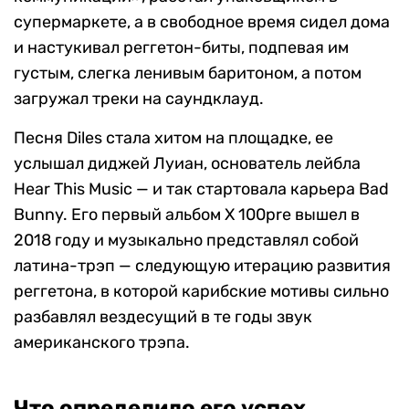
супермаркете, а в свободное время сидел дома
и настукивал реггетон-биты, подпевая им
густым, слегка ленивым баритоном, а потом
загружал треки на саундклауд.
Песня Diles стала хитом на площадке, ее
услышал диджей Луиан, основатель лейбла
Hear This Music — и так стартовала карьера Bad
Bunny. Его первый альбом X 100pre вышел в
2018 году и музыкально представлял собой
латина-трэп — следующую итерацию развития
реггетона, в которой карибские мотивы сильно
разбавлял вездесущий в те годы звук
американского трэпа.
Что определило его успех