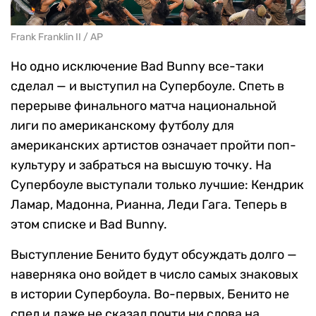
Frank Franklin II / AP
Но одно исключение Bad Bunny все-таки
сделал — и выступил на Супербоуле. Спеть в
перерыве финального матча национальной
лиги по американскому футболу для
американских артистов означает пройти поп-
культуру и забраться на высшую точку. На
Супербоуле выступали только лучшие: Кендрик
Ламар, Мадонна, Рианна, Леди Гага. Теперь в
этом списке и Bad Bunny.
Выступление Бенито будут обсуждать долго —
наверняка оно войдет в число самых знаковых
в истории Супербоула. Во-первых, Бенито не
спел и даже не сказал почти ни слова на