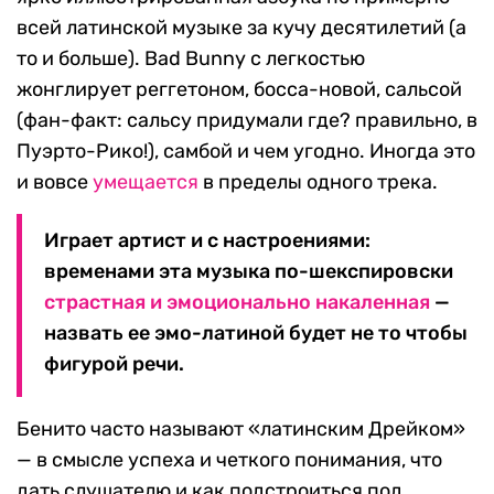
всей латинской музыке за кучу десятилетий (а
то и больше). Bad Bunny с легкостью
жонглирует реггетоном, босса-новой, сальсой
(фан-факт: сальсу придумали где? правильно, в
Пуэрто-Рико!), самбой и чем угодно. Иногда это
и вовсе
умещается
в пределы одного трека.
Играет артист и с настроениями:
временами эта музыка по-шекспировски
страстная и эмоционально накаленная
—
назвать ее эмо-латиной будет не то чтобы
фигурой речи.
Бенито часто называют «латинским Дрейком»
— в смысле успеха и четкого понимания, что
дать слушателю и как подстроиться под