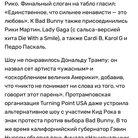
Рико. Финальный слоган на табло гласил:
«Единственное, что сильнее ненависти — это
любовь». К Bad Bunny также присоединились
Рики Мартин, Lady Gaga (с сальса-версией
хита Die With a Smile), а также Cardi B, Karol G и
Педро Паскаль.
Шоу не понравилось Дональду Трампу: он
назвал сет артиста «ужасным» и
«оскорблением величия Америки», добавив,
что «никто не понимает ни слова из того, что
говорит этот парень». Протрамповская
организация Turning Point USA даже устроила
альтернативное шоу с участием Кид Рока в
знак протеста против выбора Bad Bunny. В то
же время калифорнийский губернатор Гэвин
Ньюсом объявил день финала «Национальным