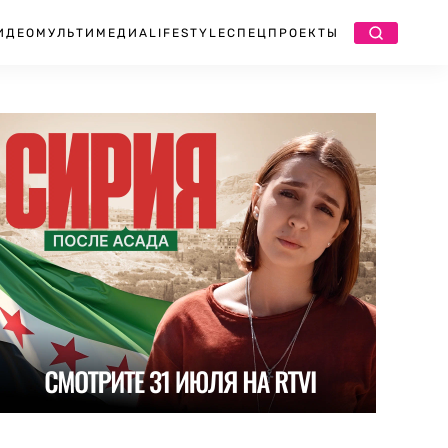
ИДЕО
МУЛЬТИМЕДИА
LIFESTYLE
СПЕЦПРОЕКТЫ