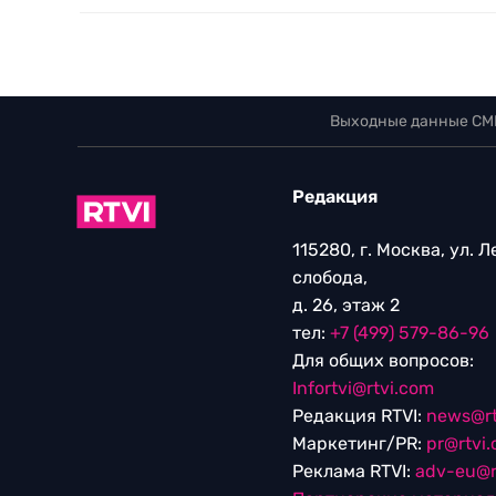
Выходные данные СМ
Редакция
115280, г. Москва, ул. 
слобода,
д. 26, этаж 2
тел:
+7 (499) 579-86-96
Для общих вопросов:
Infortvi@rtvi.com
Редакция RTVI:
news@rt
Маркетинг/PR:
pr@rtvi
Реклама RTVI:
adv-eu@r