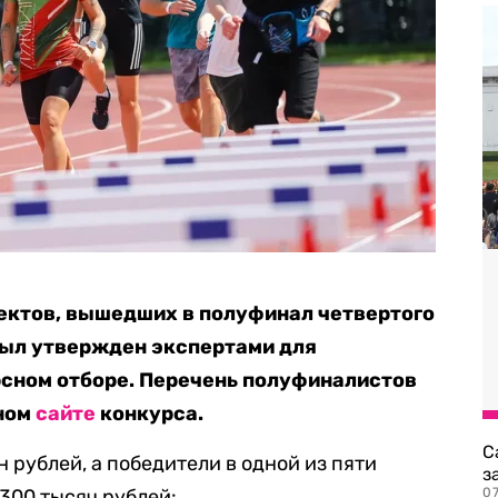
ектов, вышедших в полуфинал четвертого
 был утвержден экспертами для
рсном отборе. Перечень полуфиналистов
ьном
сайте
конкурса.
С
н рублей, а победители в одной из пяти
з
300 тысяч рублей:
0