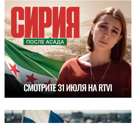
Объясняем происходящее. RTVI в Telegram
Ситуация с газом в ЕС усугубляется:
приходится закупать у России
Ледяная камера и цепи: в США задержали
запросившую убежище россиянку
Возбуждено уголовное дело из-за угроз
создателям «Колобка»
«Тихое сближение»: что стоит за первым
визитом Зеленского в Сербию
«А может, что похуже»: Медведев раскрыл
судьбу Армении в случае разрыва с Россией
Стало известно о скором визите