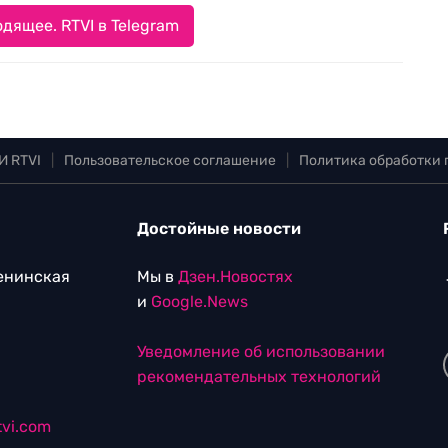
дящее. RTVI в Telegram
И RTVI
|
Пользовательское соглашение
|
Политика обработки
Достойные новости
Ленинская
Мы в
Дзен.Новостях
и
Google.News
Уведомление об использовании
рекомендательных технологий
vi.com