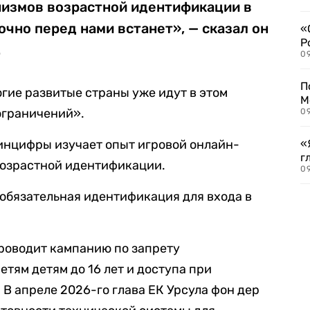
низмов возрастной идентификации в
очно перед нами встанет», — сказал он
«
Р
.
09
П
огие развитые страны уже идут в этом
М
ограничений».
09
Минцифры изучает опыт игровой онлайн-
«
г
озрастной идентификации.
09
о обязательная идентификация для входа в
проводит кампанию по запрету
етям детям до 16 лет и доступа при
. В апреле 2026-го глава ЕК Урсула фон дер