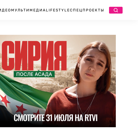
ИДЕО
МУЛЬТИМЕДИА
LIFESTYLE
СПЕЦПРОЕКТЫ