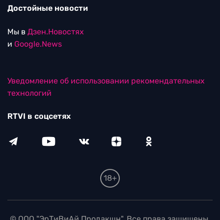
Достойные новости
Мы в
Дзен.Новостях
и
Google.News
Уведомление об использовании рекомендательных
технологий
RTVI в соцсетях
18+
© ООО "ЭрТиВиАй Продакшн". Все права защищены.