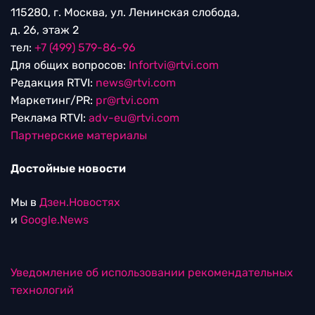
115280, г. Москва, ул. Ленинская слобода,
д. 26, этаж 2
тел:
+7 (499) 579-86-96
Для общих вопросов:
Infortvi@rtvi.com
Редакция RTVI:
news@rtvi.com
Маркетинг/PR:
pr@rtvi.com
Реклама RTVI:
adv-eu@rtvi.com
Партнерские материалы
Достойные новости
Мы в
Дзен.Новостях
и
Google.News
Уведомление об использовании рекомендательных
технологий