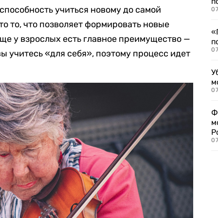
п
 способность учиться новому до самой
07
то то, что позволяет формировать новые
«
еще у взрослых есть главное преимущество —
п
07
вы учитесь «для себя», поэтому процесс идет
У
м
07
Ф
м
Р
07