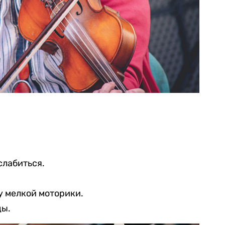
слабиться.
у мелкой моторики.
ды.