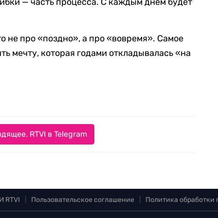
шибки — часть процесса. С каждым днем будет
о не про «поздно», а про «вовремя». Самое
ить мечту, которая годами откладывалась «на
дящее. RTVI в Telegram
И RTVI
|
Пользовательское соглашение
|
Политика обработки