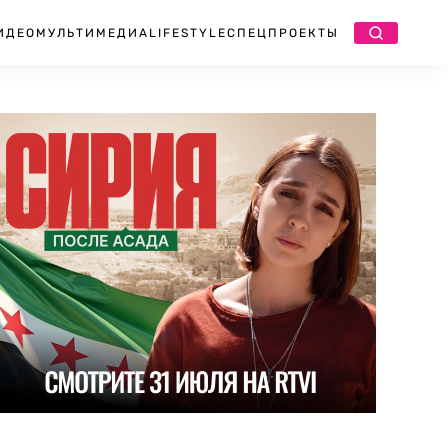
ИДЕО
МУЛЬТИМЕДИА
LIFESTYLE
СПЕЦПРОЕКТЫ