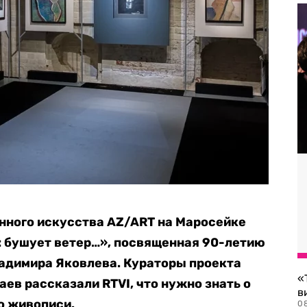
нного искусства AZ/ART на Маросейке
: бушует ветер…», посвященная 90-летию
адимира Яковлева. Кураторы проекта
«
ев рассказали RTVI, что нужно знать о
в
о живописи.
0