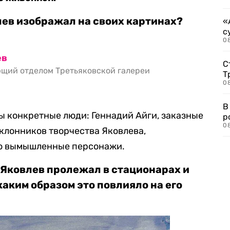
лев изображал на своих картинах?
«
с
08
ев
С
ющий отделом Третьяковской галереи
Т
08
В
ы конкретные люди: Геннадий Айги, заказные
р
08
клонников творчества Яковлева,
то вымышленные персонажи.
 Яковлев пролежал в стационарах и
каким образом это повлияло на его