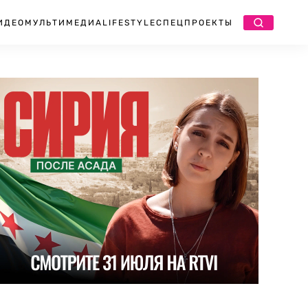
ИДЕО
МУЛЬТИМЕДИА
LIFESTYLE
СПЕЦПРОЕКТЫ