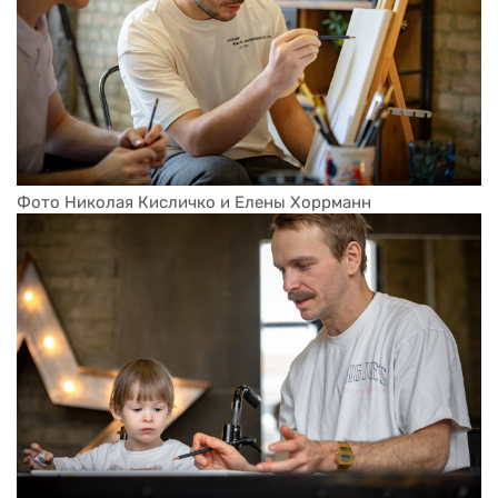
Фото Николая Кисличко и Елены Хоррманн