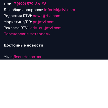
тел:
+7 (499) 579-86-96
Для общих вопросов:
Infortvi@rtvi.com
Редакция RTVI:
news@rtvi.com
Маркетинг/PR:
pr@rtvi.com
Реклама RTVI:
adv-eu@rtvi.com
Партнерские материалы
Достойные новости
Мы в
Дзен.Новостях
и
Google.News
Уведомление об использовании рекомендательных
технологий
RTVI в соцсетях