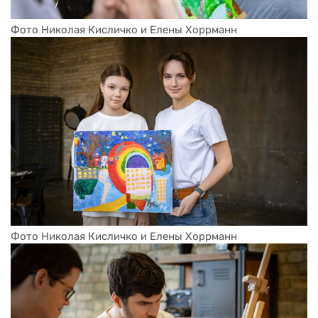
Фото Николая Кисличко и Елены Хоррманн
Фото Николая Кисличко и Елены Хоррманн