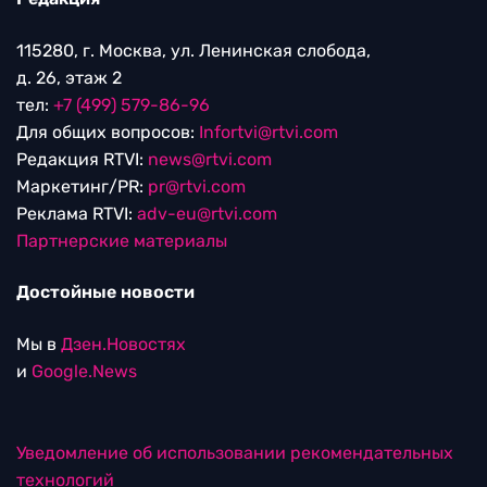
115280, г. Москва, ул. Ленинская слобода,
д. 26, этаж 2
тел:
+7 (499) 579-86-96
Для общих вопросов:
Infortvi@rtvi.com
Редакция RTVI:
news@rtvi.com
Маркетинг/PR:
pr@rtvi.com
Реклама RTVI:
adv-eu@rtvi.com
Партнерские материалы
Достойные новости
Мы в
Дзен.Новостях
и
Google.News
Уведомление об использовании рекомендательных
технологий