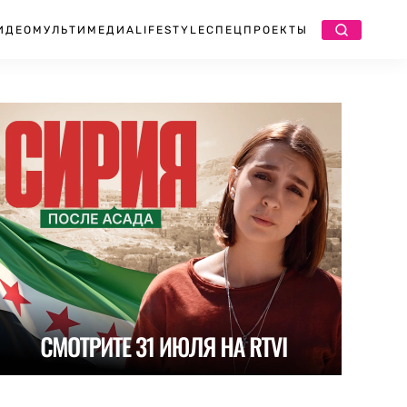
ИДЕО
МУЛЬТИМЕДИА
LIFESTYLE
СПЕЦПРОЕКТЫ