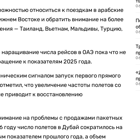
т
06
рожностью относиться к поездкам в арабские
ижнем Востоке и обратить внимание на более
П
о
ния — Таиланд, Вьетнам, Мальдивы, Турцию,
06
Т
е наращивание числа рейсов в ОАЭ пока что не
п
06
ращение к показателям 2025 года.
«
ническим сигналом запуск первого прямого
п
 отметил, что увеличение частоты полетов со
06
не приводит к восстановлению
внимание на проблемы с продажами пакетных
26 году число полетов в Дубай сократилось на
ым показателем прошлого года, а объем