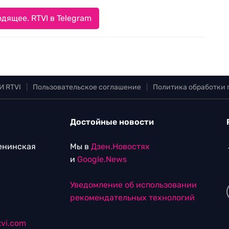
дящее. RTVI в Telegram
И RTVI
|
Пользовательское соглашение
|
Политика обработки
Достойные новости
Ленинская
Мы в
Дзен.Новостях
и
Google.News
Уведомление об использовании
рекомендательных технологий
vi.com