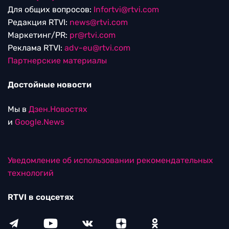
Для общих вопросов:
Infortvi@rtvi.com
Редакция RTVI:
news@rtvi.com
Маркетинг/PR:
pr@rtvi.com
Реклама RTVI:
adv-eu@rtvi.com
Партнерские материалы
Достойные новости
Мы в
Дзен.Новостях
и
Google.News
Уведомление об использовании рекомендательных
технологий
RTVI в соцсетях