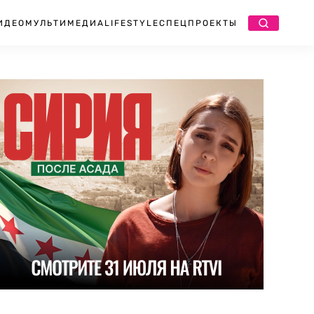
ИДЕО
МУЛЬТИМЕДИА
LIFESTYLE
СПЕЦПРОЕКТЫ