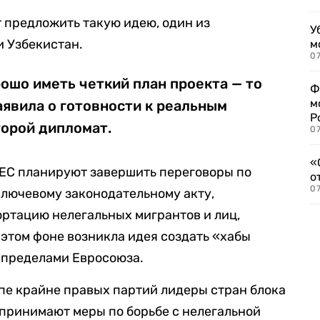
т предложить такую идею, один из
У
и Узбекистан.
м
07
рошо иметь четкий план проекта — то
Ф
м
аявила о готовности к реальным
Р
торой дипломат.
07
«
в ЕС планируют завершить переговоры по
о
07
ключевому законодательному акту,
ртацию нелегальных мигрантов и лиц,
 этом фоне возникла идея создать «хабы
 пределами Евросоюза.
пе крайне правых партий лидеры стран блока
 принимают меры по борьбе с нелегальной