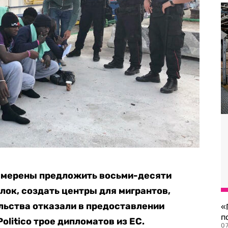
амерены предложить восьми-десяти
лок, создать центры для мигрантов,
льства отказали в предоставлении
«
п
olitico трое дипломатов из ЕС.
07