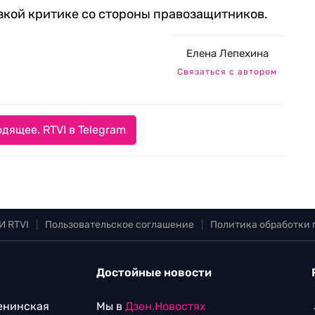
зкой критике со стороны правозащитников.
Елена Лепехина
Связаться с автором
дящее. RTVI в Telegram
И RTVI
|
Пользовательское соглашение
|
Политика обработки
Достойные новости
Ленинская
Мы в
Дзен.Новостях