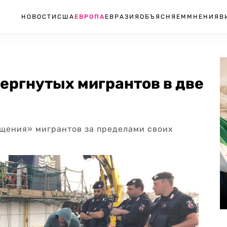
НОВОСТИ
США
ЕВРОПА
ЕВРАЗИЯ
ОБЪЯСНЯЕМ
МНЕНИЯ
В
вергнутых мигрантов в две
ащения» мигрантов за пределами своих