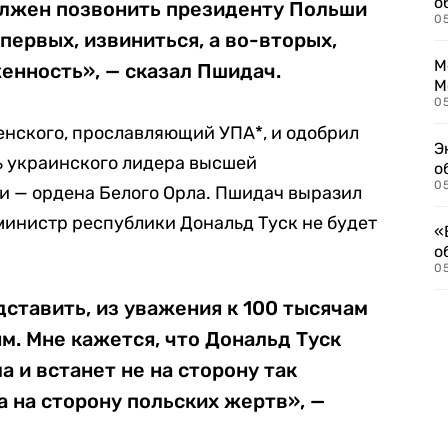
о
лжен позвонить президенту Польши
0
первых, извиниться, а во-вторых,
М
енность», — сказал Пшидач.
М
05
енского, прославляющий УПА*, и одобрил
Э
 украинского лидера высшей
о
05
и — ордена Белого Орла. Пшидач выразил
-министр республики Дональд Туск не будет
«
о
05
дставить, из уважения к 100 тысячам
ям. Мне кажется, что Дональд Туск
а и встанет не на сторону так
а на сторону польских жертв», —