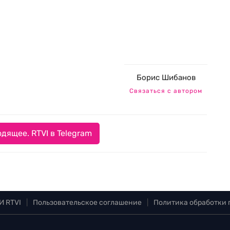
Борис Шибанов
Связаться с автором
дящее. RTVI в Telegram
И RTVI
|
Пользовательское соглашение
|
Политика обработки