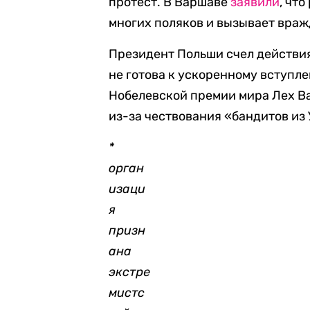
протест. В Варшаве
заявили
, чт
многих поляков и вызывает враж
Президент Польши счел действия
не готова к ускоренному вступл
Нобелевской премии мира Лех В
из-за чествования «бандитов из
*
орган
изаци
я
призн
ана
экстре
мистс