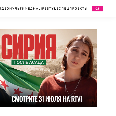
ИДЕО
МУЛЬТИМЕДИА
LIFESTYLE
СПЕЦПРОЕКТЫ