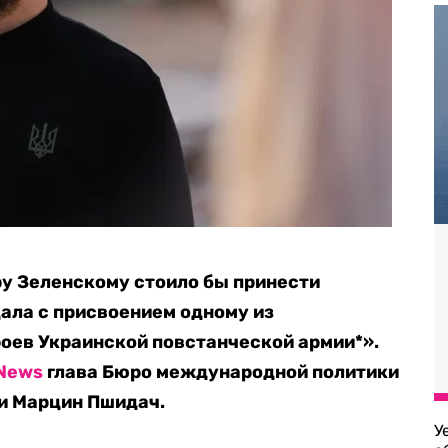
у Зеленскому стоило бы принести
дала с присвоением
одному из
оев Украинской повстанческой армии*».
 News
глава Бюро международной политики
и Марцин Пшидач.
У