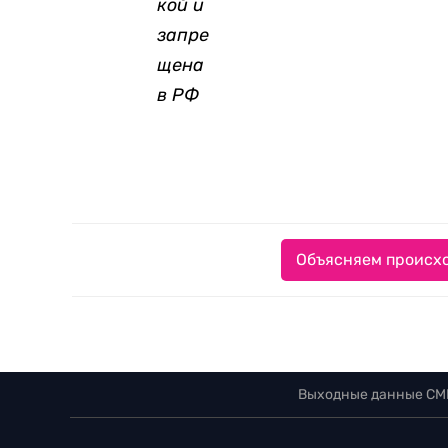
кой и
запре
щена
в РФ
Объясняем происхо
Выходные данные СМ