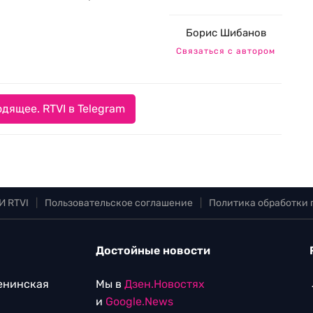
Борис Шибанов
Связаться с автором
дящее. RTVI в Telegram
И RTVI
|
Пользовательское соглашение
|
Политика обработки
Достойные новости
Ленинская
Мы в
Дзен.Новостях
и
Google.News