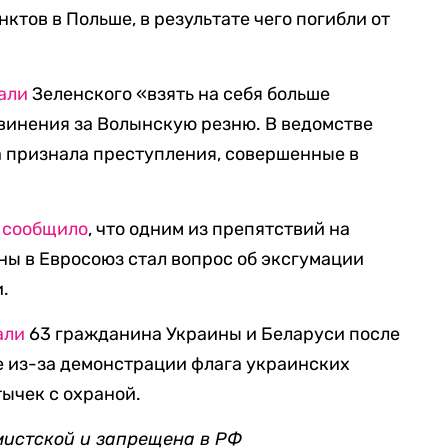
ктов в Польше, в результате чего погибли от
али
Зеленского «взять на себя больше
винения за Волынскую резню. В ведомстве
а признала преступления, совершенные в
g
сообщило
, что одним из препятствий на
ны в Евросоюз стал вопрос об эксгумации
.
али
63 гражданина Украины и Беларуси после
е из-за демонстрации флага украинских
тычек с охраной.
мистской и запрещена в РФ