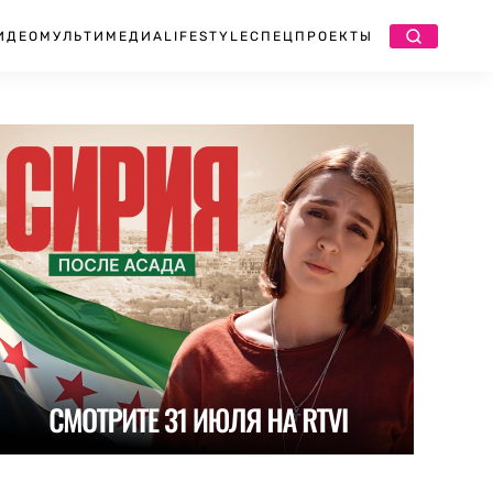
ИДЕО
МУЛЬТИМЕДИА
LIFESTYLE
СПЕЦПРОЕКТЫ