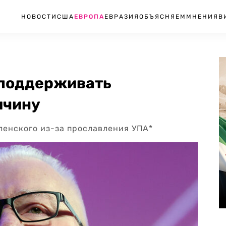
НОВОСТИ
США
ЕВРОПА
ЕВРАЗИЯ
ОБЪЯСНЯЕМ
МНЕНИЯ
В
 поддерживать
ичину
ленского из-за прославления УПА*