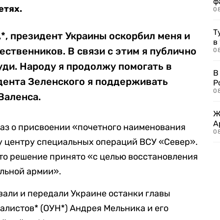
ф
етях.
0
Т
*, президент Украины оскорбил меня и
в
ественников. В связи с этим я публично
08
уди. Народу я продолжу помогать в
В
дента Зеленского я поддерживать
Р
08
Валенса.
Ж
А
каз о присвоении «почетного наименования
0
у центру специальных операций ВСУ «Север».
это решение принято «с целью восстановления
льной армии».
вали и передали Украине останки главы
листов* (ОУН*) Андрея Мельника и его