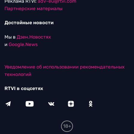
Реклама RTVI:
adv-eu@rtvi.com
Партнерские материалы
Достойные новости
Мы в
Дзен.Новостях
и
Google.News
Уведомление об использовании рекомендательных
технологий
RTVI в соцсетях
18+