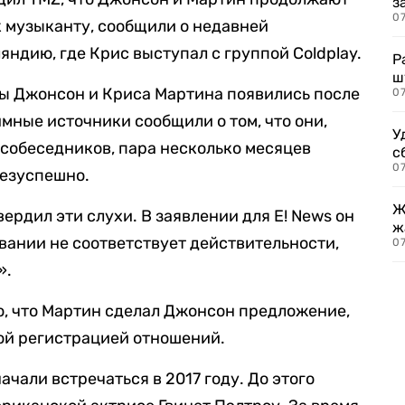
з
07
к музыканту, сообщили о недавней
ндию, где Крис выступал с группой Coldplay.
Р
ш
ты Джонсон и Криса Мартина появились после
07
онимные источники сообщили о том, что они,
У
 собеседников, пара несколько месяцев
с
07
безуспешно.
Ж
рдил эти слухи. В заявлении для E! News он
ж
авании не соответствует действительности,
0
».
но, что Мартин сделал Джонсон предложение,
ой регистрацией отношений.
чали встречаться в 2017 году. До этого