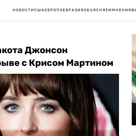
НОВОСТИ
США
ЕВРОПА
ЕВРАЗИЯ
ОБЪЯСНЯЕМ
МНЕНИЯ
В
акота Джонсон
рыве с Крисом Мартином