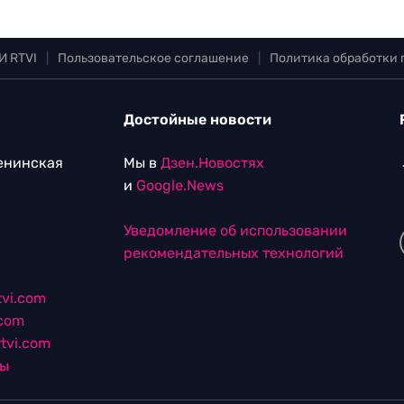
И RTVI
|
Пользовательское соглашение
|
Политика обработки
Достойные новости
Ленинская
Мы в
Дзен.Новостях
и
Google.News
Уведомление об использовании
рекомендательных технологий
vi.com
.com
tvi.com
лы