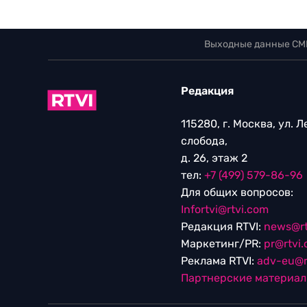
Выходные данные СМ
Редакция
115280, г. Москва, ул. 
слобода,
д. 26, этаж 2
тел:
+7 (499) 579-86-96
Для общих вопросов:
Infortvi@rtvi.com
Редакция RTVI:
news@rt
Маркетинг/PR:
pr@rtvi
Реклама RTVI:
adv-eu@r
Партнерские материа