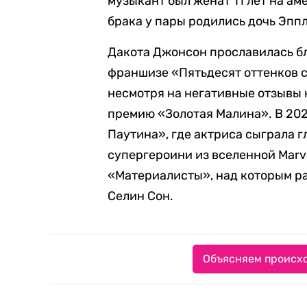
музыкант был женат 11 лет на ам
брака у пары родились дочь Эппл
Дакота Джонсон прославилась бл
франшизе «Пятьдесят оттенков с
несмотря на негативные отзывы
премию «Золотая Малина». В 20
Паутина», где актриса сыграла г
супергероини из вселенной Marv
«Материалисты», над которым р
Селин Сон.
Объясняем происхо