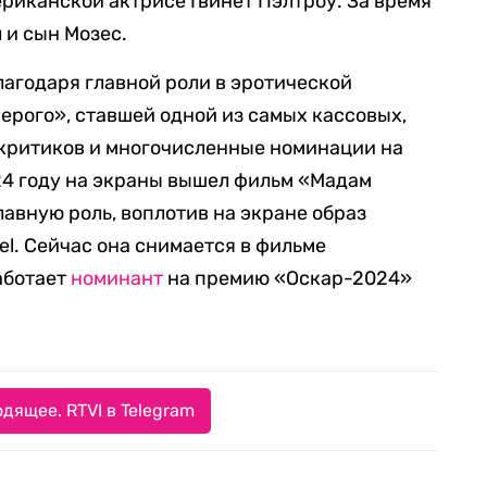
ериканской актрисе Гвинет Пэлтроу. За время
 и сын Мозес.
агодаря главной роли в эротической
ерого», ставшей одной из самых кассовых,
 критиков и многочисленные номинации на
24 году на экраны вышел фильм «Мадам
лавную роль, воплотив на экране образ
el. Сейчас она снимается в фильме
аботает
номинант
на премию «Оскар-2024»
дящее. RTVI в Telegram