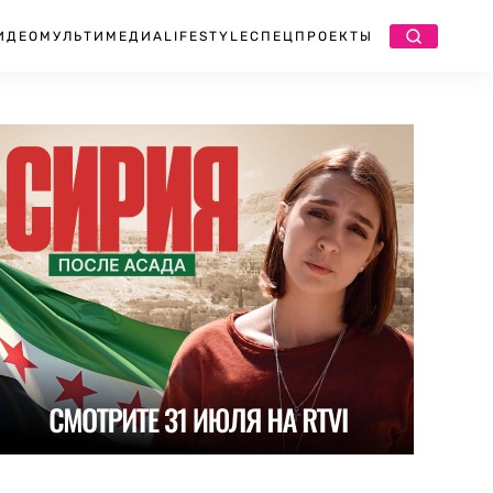
ИДЕО
МУЛЬТИМЕДИА
LIFESTYLE
СПЕЦПРОЕКТЫ