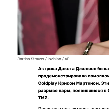
Jordan Strauss / Invision / AP
Актриса Дакота Джонсон была 
продемонстрировала помолвоч
Coldplay Крисом Мартином. Эт
разрыве пары, появившиеся в 
TMZ.
Представитель актрисы подтвер