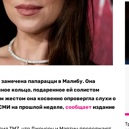
замечена папарацци в Малибу. Она
ное кольцо, подаренное ей солистом
им жестом она косвенно опровергла слухи о
СМИ на прошлой неделе,
сообщает
издание
Т
дил TMZ, что Джонсон и Мартин продолжают