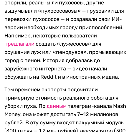
спорили, реальны ли пухососы, другие
выдумывали «пухососовозы» — грузовики для
перевозки пухососов — и создавали свои ИИ-
версии необходимых городу приспособлений.
Например, некоторые пользователи
предлагали
создать «лужесосов» для
осушения луж или «пенодувов», промывающих
город с пеной. История добралась до
зарубежного интернета — видео начали
обсуждать на Reddit и в иностранных медиа.
Тем временем эксперты подсчитали
примерную стоимость реального робота для
уборки пуха. По
данным
телеграм-канала Mash
Money, она может достигать 7—12 миллионов
рублей. В эту сумму входят вакуумный модуль
(300 тысяч — 1,2 млн рублей), аккумулятор (300