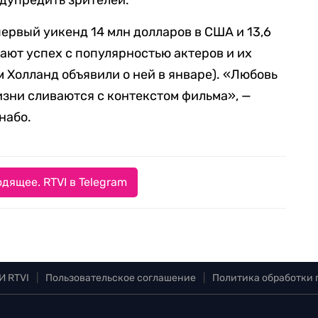
дупредить зрителей.
первый уикенд 14 млн долларов в США и 13,6
ают успех с популярностью актеров и их
 Холланд объявили о ней в январе). «Любовь
жизни сливаются с контекстом фильма», —
набо.
дящее. RTVI в Telegram
И RTVI
|
Пользовательское соглашение
|
Политика обработки