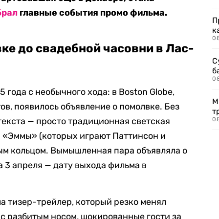
брал
главные события промо фильма.
П
к
0
ке до свадебной часовни в Лас-
С
б
0
 года с необычного хода: в Boston Globe,
М
ов, появилось объявление о помолвке. Без
т
 текста — просто традиционная светская
0
и «Эммы» (которых играют Паттинсон и
ым кольцом. Вымышленная пара объявляла о
а 3 апреля — дату выхода фильма в
а тизер-трейлер, который резко менял
 с разбитым носом, шокированные гости за