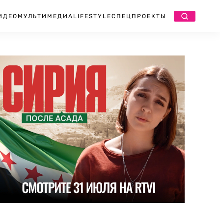
ИДЕО
МУЛЬТИМЕДИА
LIFESTYLE
СПЕЦПРОЕКТЫ