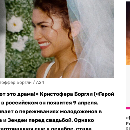
тоффер Боргли / A24
т это драма!» Кристофера Боргли («Герой
 в российском он появится 9 апреля.
ывает о переживаниях молодоженов в
«
 и Зендеи перед свадьбой. Однако
Е
артовавшая еще в декабре, стала
0