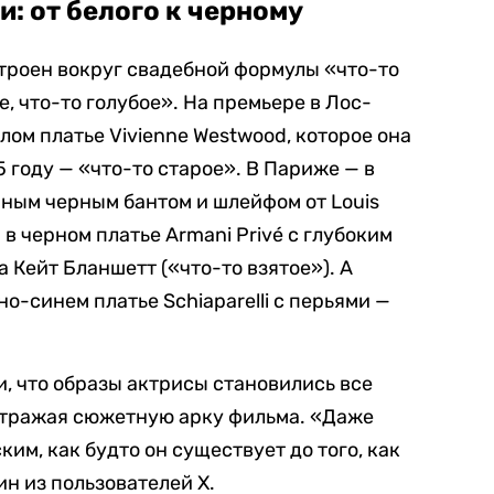
: от белого к черному
троен вокруг свадебной формулы «что-то
ое, что-то голубое». На премьере в Лос-
лом платье Vivienne Westwood, которое она
 году — «что-то старое». В Париже — в
ным черным бантом и шлейфом от Louis
— в черном платье Armani Privé с глубоким
а Кейт Бланшетт («что-то взятое»). А
о-синем платье Schiaparelli с перьями —
и, что образы актрисы становились все
 отражая сюжетную арку фильма. «Даже
им, как будто он существует до того, как
н из пользователей X.