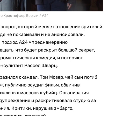
ер Кристоффер Боргли / A24
поворот, который меняет отношение зрителей
де не показывали и не анонсировали.
и подход A24 «преднамеренно
щать, что будет раскрыт большой секрет,
о романтическая комедия, и потеряют
онсультант Рассел Шварц.
разился скандал. Том Мозер, чей сын погиб
», публично осудил фильм, обвинив
циальных массовых убийц. Организация
редупреждение и раскритиковала студию за
ния. Критики, нарушив эмбарго,