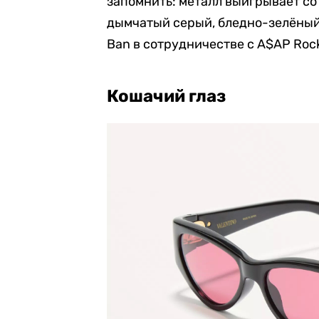
запомнить: металл выигрывает со
дымчатый серый, бледно-зелёный 
Ban в сотрудничестве с A$AP Roc
Кошачий глаз