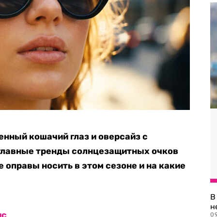
енный кошачий глаз и оверсайз с
главные тренды солнцезащитных очков
 оправы носить в этом сезоне и на какие
В
н
ис
09