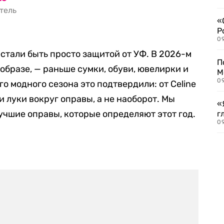
тель
«
Р
09
тали быть просто защитой от УФ. В 2026-м
П
 образе, — раньше сумки, обуви, ювелирки и
М
09
го модного сезона это подтвердили: от Celine
 луки вокруг оправы, а не наоборот. Мы
«
чшие оправы, которые определяют этот год.
г
09