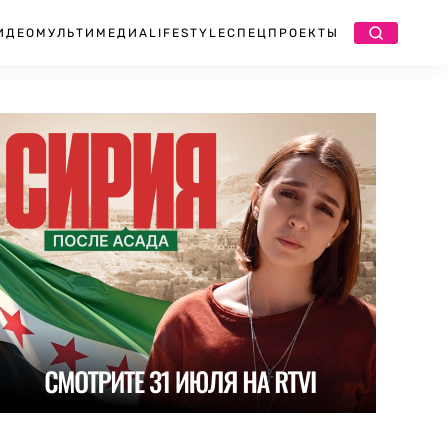
ИДЕО
МУЛЬТИМЕДИА
LIFESTYLE
СПЕЦПРОЕКТЫ