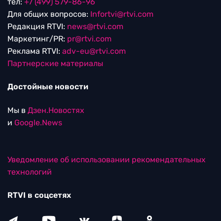
тел:
+7 (499) 579-86-96
Для общих вопросов:
Infortvi@rtvi.com
Редакция RTVI:
news@rtvi.com
Маркетинг/PR:
pr@rtvi.com
Реклама RTVI:
adv-eu@rtvi.com
Партнерские материалы
Достойные новости
Мы в
Дзен.Новостях
и
Google.News
Уведомление об использовании рекомендательных
технологий
RTVI в соцсетях