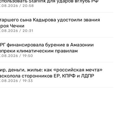
спользовать Starlink для ударов вглубь РФ
7.08.2026 / 20:58
таршего сына Кадырова удостоили звания
ероя Чечни
.08.2026 / 20:31
РГ финансировала бурение в Амазонии
опреки климатическим правилам
.08.2026 / 19:50
ир, деньги, жилье: как «российская мечта»
асколола сторонников ЕР, КПРФ и ЛДПР
.08.2026 / 19:33