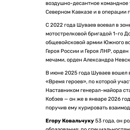
воздушно-десантное командное у
Северном Кавказе и в операции 
С 2022 года Шуваев воевал в зон
мотострелковой бригадой 1-го Д
общевойсковой армии Южного вое
Героя России и Героя ЛНР, орден
мечами, орден Александра Невск
В июне 2025 года Шуваев вошел 
«Время героев», по которой учас
Наставником генерал-майора ста
Кобзев — он же в январе 2026 го
поручив ему курировать взаимо
Егору Ковальчуку
53 года, он р
образования: по специальностям