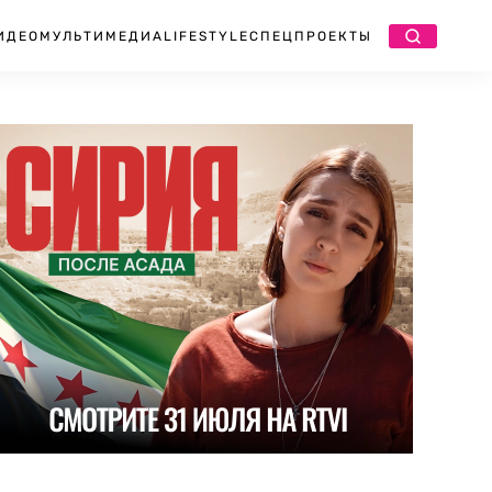
ИДЕО
МУЛЬТИМЕДИА
LIFESTYLE
СПЕЦПРОЕКТЫ