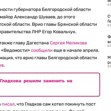
и
0
ости губернатора Белгородской области
С
майор Александр Шуваев, до этого
Г
ской области. Врио главы Брянской области
07
равительства ЛНР Егор Ковальчук.
Ф
в
а также главу Дагестана
Сергея Меликова
07
, «Ведомости»
сообщили
еще в начале апреля.
ация, что врио главы Белгородской области
М
р
ев
.
07
 Гладкова решили заменить на
а
писал
, что Гладков сам хотел покинуть пост