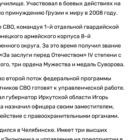
чилище. Участвовал в боевых действиях на
по принуждению Грузии к миру в 2008 году.
е СВО, командуя 1-й отдельной гвардейской
онецкого армейского корпуса 8-й
нного округа. За это время получил звание
 «За заслуги перед Отечеством» IV степени с
ого, три ордена Мужества и медаль Суворова.
во второй поток федеральной программы
тников СВО готовят к управленческой работе.
л губернатор Иркутской области Игорь
да назначил офицера своим заместителем,
действие с правоохранительными органами.
одился в Челябинске. Имеет три высших
 «Экономика и управление на предприятии в