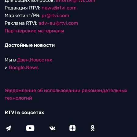
Для общих вопросов:
Infortvi@rtvi.com
Редакция RTVI:
news@rtvi.com
Маркетинг/PR:
pr@rtvi.com
Реклама RTVI:
adv-eu@rtvi.com
Партнерские материалы
Достойные новости
Мы в
Дзен.Новостях
и
Google.News
Уведомление об использовании рекомендательных
технологий
RTVI в соцсетях