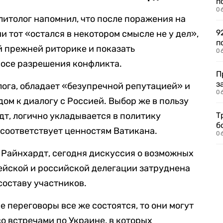
п
0
литолог напомнил, что после поражения на
9
 тот «остался в некотором смысле не у дел»,
п
й прежней риторике и показать
0
росе разрешения конфликта.
П
з
лога, обладает «безупречной репутацией» и
0
ом к диалогу с Россией. Выбор же в пользу
дт, логично укладывается в политику
Т
б
соответствует ценностям Ватикана.
0
е Райнхардт, сегодня дискуссия о возможных
ейской и российской делегации затруднена
составу участников.
е переговоры все же состоятся, то они могут
о встречами по Украине, в которых