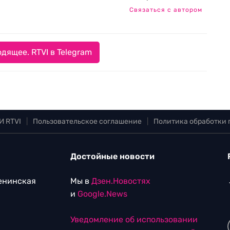
Связаться с автором
дящее. RTVI в Telegram
И RTVI
|
Пользовательское соглашение
|
Политика обработки
Достойные новости
Ленинская
Мы в
Дзен.Новостях
и
Google.News
Уведомление об использовании