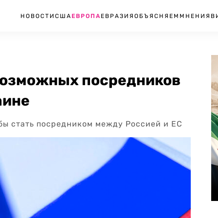
НОВОСТИ
США
ЕВРОПА
ЕВРАЗИЯ
ОБЪЯСНЯЕМ
МНЕНИЯ
В
 возможных посредников
аине
 бы стать посредником между Россией и ЕС