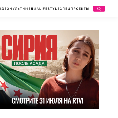
ИДЕО
МУЛЬТИМЕДИА
LIFESTYLE
СПЕЦПРОЕКТЫ