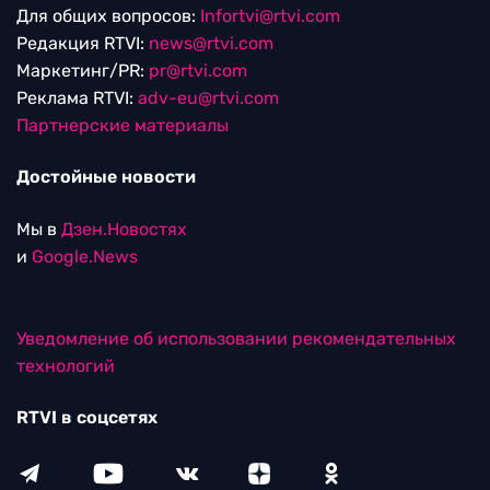
Для общих вопросов:
Infortvi@rtvi.com
Редакция RTVI:
news@rtvi.com
Маркетинг/PR:
pr@rtvi.com
Реклама RTVI:
adv-eu@rtvi.com
Партнерские материалы
Достойные новости
Мы в
Дзен.Новостях
и
Google.News
Уведомление об использовании рекомендательных
технологий
RTVI в соцсетях