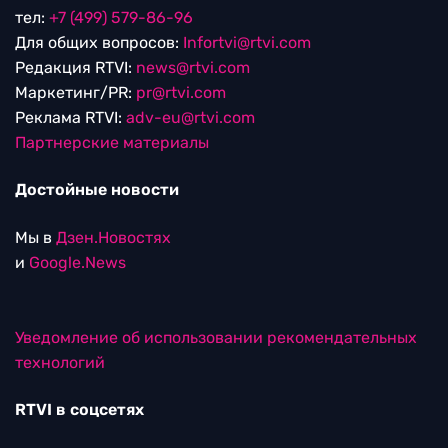
тел:
+7 (499) 579-86-96
Для общих вопросов:
Infortvi@rtvi.com
Редакция RTVI:
news@rtvi.com
Маркетинг/PR:
pr@rtvi.com
Реклама RTVI:
adv-eu@rtvi.com
Партнерские материалы
Достойные новости
Мы в
Дзен.Новостях
и
Google.News
Уведомление об использовании рекомендательных
технологий
RTVI в соцсетях