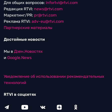
Для общих вопросов:
Infortvi@rtvi.com
Редакция RTVI:
news@rtvi.com
Маркетинг/PR:
pr@rtvi.com
Реклама RTVI:
adv-eu@rtvi.com
Партнерские материалы
Достойные новости
Мы в
Дзен.Новостях
и
Google.News
Уведомление об использовании рекомендательных
технологий
RTVI в соцсетях